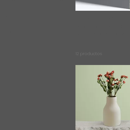
Todos los pr
Color
Esta es la descripción 
Tamaño
audiencia y contarles m
Grande
Mediano
12 productos
One size
Pequeño