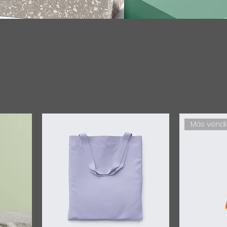
oductos
de tu categoría. Es un excelente lugar para conectarte c
ás a tus clientes sobre esta categoría y sus productos.
Más vend