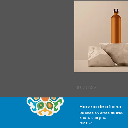
Soy un producto
Precio
130,00 US$
Horario de oficina
De lunes a viernes de 8:00
a. m. a 5:00 p. m.
GMT -6