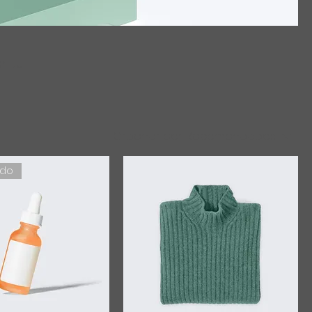
on tu
Ordenar por:
Recomendados
ido