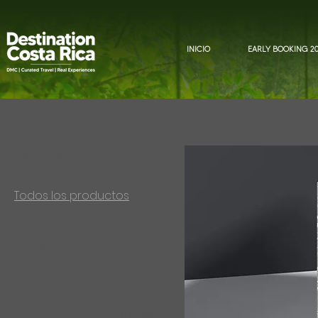
INICIO
EARLY BOOKING 2
Inicio
All Products
Explorar por
Todos los productos
Filtrar por
Precio
7 US$
130 US$