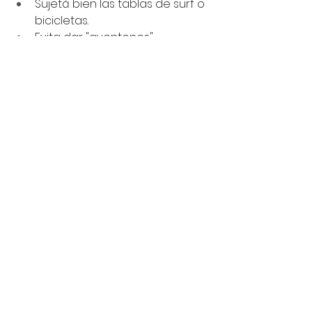
Sujetá bien las tablas de surf o 
bicicletas.
Evita dar "aventones".
Usá estacionamientos 
vigilados.
Pagá las multas en bancos, no 
al oficial.
Idioma Local
Aunque muchos costarricenses 
hablan inglés, el español es la 
lengua oficial. Repasá algunas 
frases locales y conversá con los 
lugareños para obtener consejos 
únicos de viaje.
¿Listo para experimentar lo mejor 