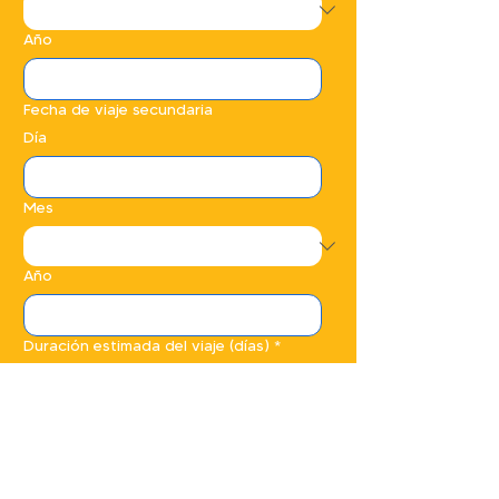
Año
Fecha de viaje secundaria
Día
Mes
Año
Duración estimada del viaje (días)
*
Presupuesto por persona
*
¿Para qué le gustaría recibir un