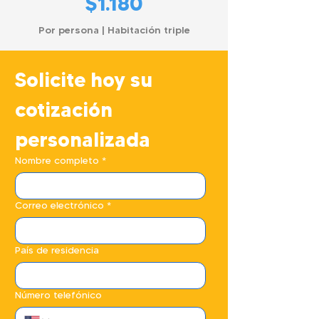
$1.180
Por persona | Habitación triple
Solicite hoy su 
cotización 
personalizada
Nombre completo
*
Correo electrónico
*
País de residencia
Número telefónico