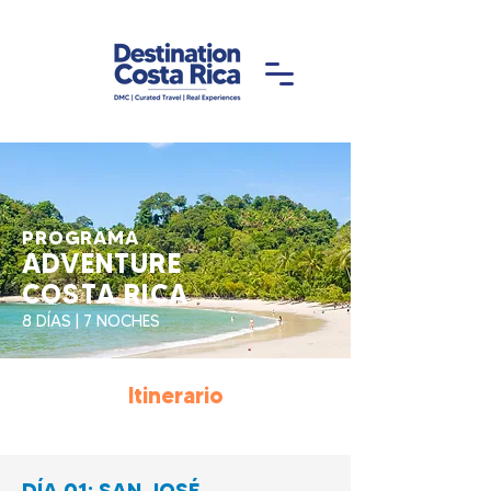
PROGRAMA
ADVENTURE
COSTA RICA
8 DÍAS | 7 NOCHES
Itinerario
DÍA 01: SAN JOSÉ