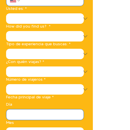
Usted es:
*
How did you find us?
*
Tipo de experiencia que buscas:
*
¿Con quién viajas?
*
Número de viajeros
*
Fecha principal de viaje
*
Día
Mes