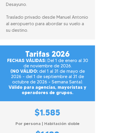
Desayuno.
Traslado privado desde Manuel Antonio
al aeropuerto para abordar su vuelo a
su destino.
Tarifas 2026
FECHAS VÁLIDAS:
Del 1 de enero al 30
de noviembre de 2026.
(NO VÁLIDO:
del 1 al 31 de mayo de
2026 - del 1 de septiembre al 31 de
octubre de 2026 - Semana Santa).
Válido para agencias, mayoristas y
operadores de grupos.
$1.585
Por persona | Habitación doble